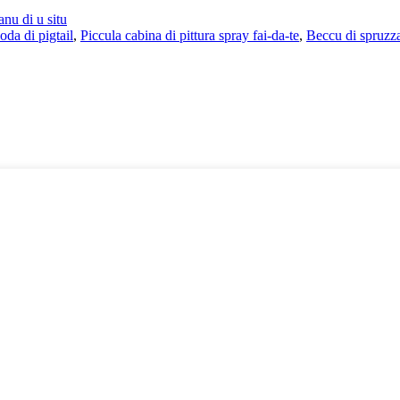
anu di u situ
oda di pigtail
,
Piccula cabina di pittura spray fai-da-te
,
Beccu di spruzza