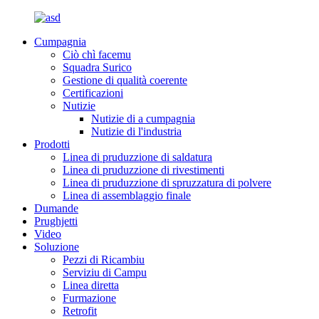
Cumpagnia
Ciò chì facemu
Squadra Surico
Gestione di qualità coerente
Certificazioni
Nutizie
Nutizie di a cumpagnia
Nutizie di l'industria
Prodotti
Linea di pruduzzione di saldatura
Linea di pruduzzione di rivestimenti
Linea di pruduzzione di spruzzatura di polvere
Linea di assemblaggio finale
Dumande
Prughjetti
Video
Soluzione
Pezzi di Ricambiu
Serviziu di Campu
Linea diretta
Furmazione
Retrofit