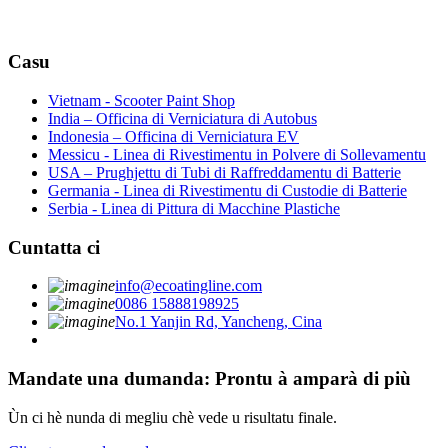
Casu
Vietnam - Scooter Paint Shop
India – Officina di Verniciatura di Autobus
Indonesia – Officina di Verniciatura EV
Messicu - Linea di Rivestimentu in Polvere di Sollevamentu
USA – Prughjettu di Tubi di Raffreddamentu di Batterie
Germania - Linea di Rivestimentu di Custodie di Batterie
Serbia - Linea di Pittura di Macchine Plastiche
Cuntatta ci
info@ecoatingline.com
0086 15888198925
No.1 Yanjin Rd, Yancheng, Cina
Mandate una dumanda: Prontu à amparà di più
Ùn ci hè nunda di megliu chè vede u risultatu finale.