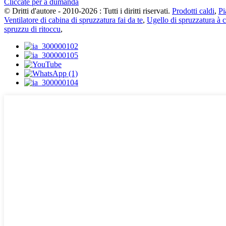
Cliccate per a dumanda
© Dritti d'autore - 2010-2026 : Tutti i diritti riservati.
Prodotti caldi
,
Pi
Ventilatore di cabina di spruzzatura fai da te
,
Ugello di spruzzatura à c
spruzzu di ritoccu
,