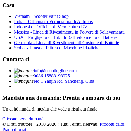
Casu
Vietnam - Scooter Paint Shop
India – Officina di Verniciatura di Autobus
Indonesia – Officina di Verniciatura EV
Messicu - Linea di Rivestimentu in Polvere di Sollevamentu
USA – Prughjettu di Tubi di Raffreddamentu di Batterie
Germania - Linea di Rivestimentu di Custodie di Batterie
Serbia - Linea di Pittura di Macchine Plastiche
Cuntatta ci
info@ecoatingline.com
0086 15888198925
No.1 Yanjin Rd, Yancheng, Cina
Mandate una dumanda: Prontu à amparà di più
Ùn ci hè nunda di megliu chè vede u risultatu finale.
Cliccate per a dumanda
© Dritti d'autore - 2010-2026 : Tutti i diritti riservati.
Prodotti caldi
,
Pianu di u situ