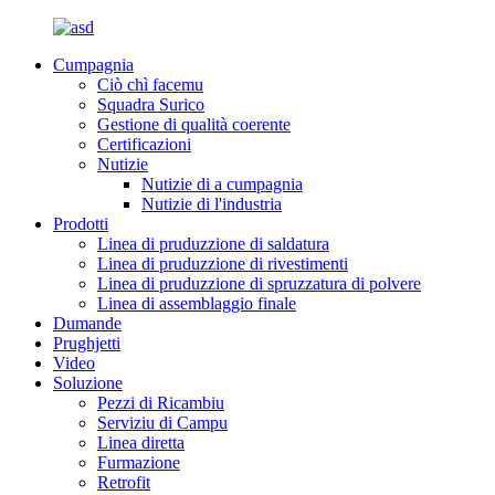
Cumpagnia
Ciò chì facemu
Squadra Surico
Gestione di qualità coerente
Certificazioni
Nutizie
Nutizie di a cumpagnia
Nutizie di l'industria
Prodotti
Linea di pruduzzione di saldatura
Linea di pruduzzione di rivestimenti
Linea di pruduzzione di spruzzatura di polvere
Linea di assemblaggio finale
Dumande
Prughjetti
Video
Soluzione
Pezzi di Ricambiu
Serviziu di Campu
Linea diretta
Furmazione
Retrofit