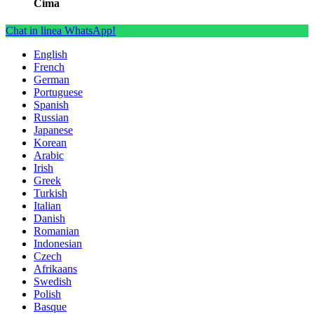
Cima
Chat in linea WhatsApp!
English
French
German
Portuguese
Spanish
Russian
Japanese
Korean
Arabic
Irish
Greek
Turkish
Italian
Danish
Romanian
Indonesian
Czech
Afrikaans
Swedish
Polish
Basque